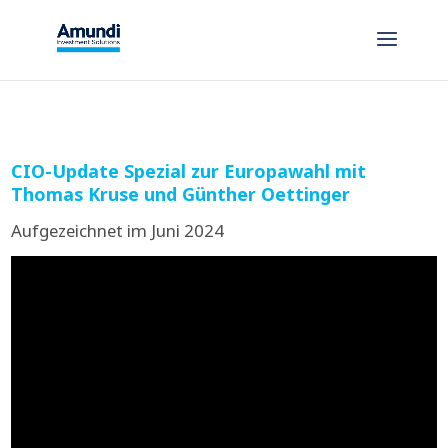
CIO-Update Spezial zur Europawahl mit
Thomas Kruse und Günther Oettinger
Auf­ge­zeich­net im Juni 2024