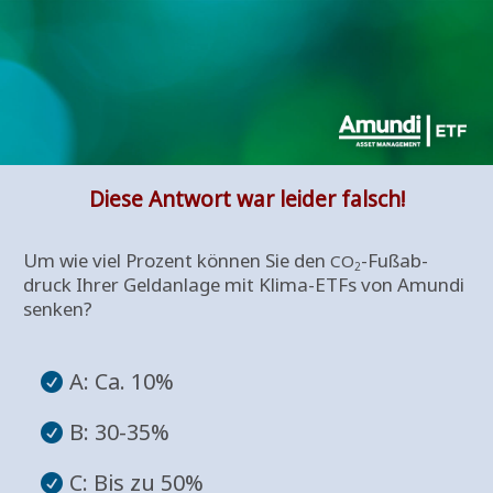
Die­se Ant­wort war lei­der falsch!
Um wie viel Pro­zent kön­nen Sie den
­-Fuß­ab­
CO
2
druck Ihrer Geld­an­la­ge mit Kli­ma-ETFs von Amun­di
senken?
A: Ca. 10%
B: 30-35%
C: Bis zu 50%