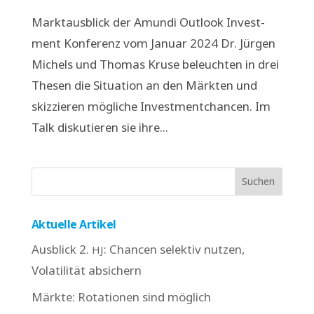
Markt­aus­blick der Amun­di Out­look Invest­
ment Kon­fe­renz vom Janu­ar 2024 Dr. Jür­gen
Michels und Tho­mas Kru­se beleuch­ten in drei
The­sen die Situa­ti­on an den Märk­ten und
skiz­zie­ren mög­li­che Invest­ment­chan­cen. Im
Talk dis­ku­tie­ren sie ihre...
Aktuelle Artikel
Ausblick 2.
: Chancen selektiv nutzen,
HJ
Volatilität absichern
Märkte: Rotationen sind möglich